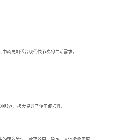
使中药更加适合现代快节奏的生活需求。
即冲即饮，极大提升了使用便捷性。
中的药效流失，使药效更加稳定，人体吸收率更