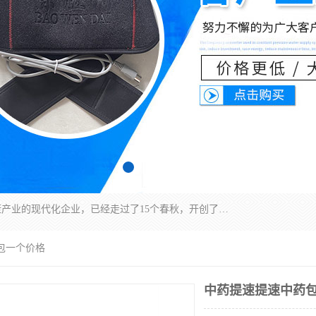
深圳运康达华科技有限公司是一家致力于健康健康产业的现代化企业，已经走过了15个春秋，开创了中医外用发展的新未来，是专业从事中医医疗仪器的研发、生产、销售、服务为一体的子公司，在医疗器械的设计、开发和生产方面率先引进国际先进技术和好的科技人员，先后开发出了场效应治疗仪、多功能治疗仪、颈椎治疗仪、腰椎治疗仪、增效垫等多个系列。
包一个价格
中药提速提速中药