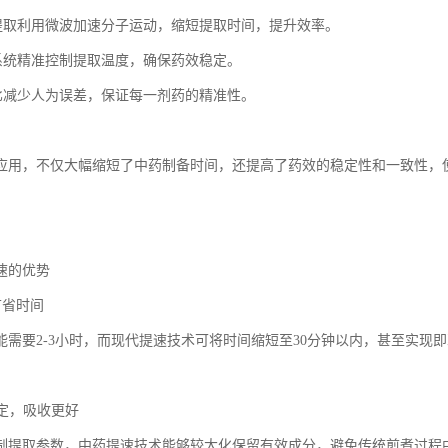
助提取利用微波加速分子运动，缩短提取时间，提升效率。
控系统精准控制提取温度，确保药效稳定。
配比减少人为误差，保证每一剂药的精准性。
应用，不仅大幅缩短了中药制备时间，还提高了药效的稳定性和一致性，
速的优势
，节省时间
能需要2-3小时，而现代提速技术可将时间缩短至30分钟以内，甚至实现
稳定，吸收更好
制提取参数，中药提速技术能够较大化保留有效成分，避免传统煎煮过程