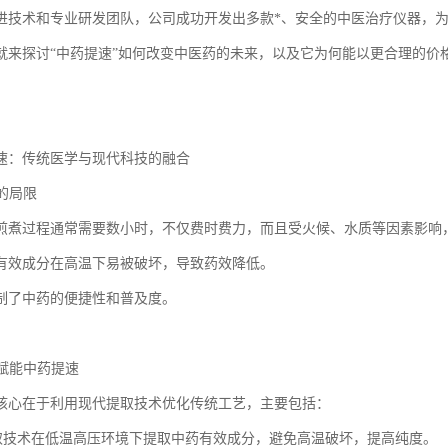
进技术和专业研发团队，公司成功开发出多款*、安全的中医治疗仪器，
就来探讨“中药提速”如何改变中医药的未来，以及它为何能以更合理的价
速：传统医学与现代科技的融合
药的局限
煎煮过程通常需要数小时，不仅费时费力，而且受火候、水质等因素影响
有效成分在高温下易被破坏，导致药效降低。
制了中药的便捷性和普及度。
技赋能中药提速
核心在于利用现代提取技术优化传统工艺，主要包括：
萃取技术在低温高压环境下提取中药有效成分，避免高温破坏，提高纯度。