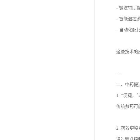
- 微波辅
- 智能温
- 自动化
这些技术的
---
二、中药提
1. *便捷
传统煎药可
2. 药效更
通过精准控