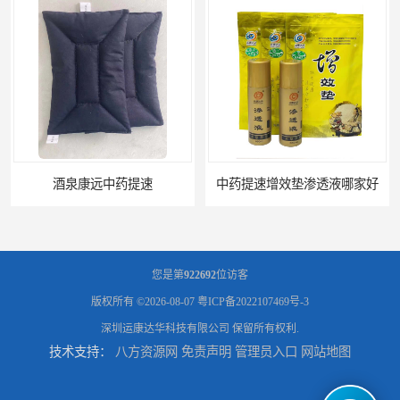
酒泉康远中药提速
中药提速增效垫渗透液哪家好
您是第
922692
位访客
版权所有 ©2026-08-07
粤ICP备2022107469号-3
深圳运康达华科技有限公司
保留所有权利.
技术支持：
八方资源网
免责声明
管理员入口
网站地图