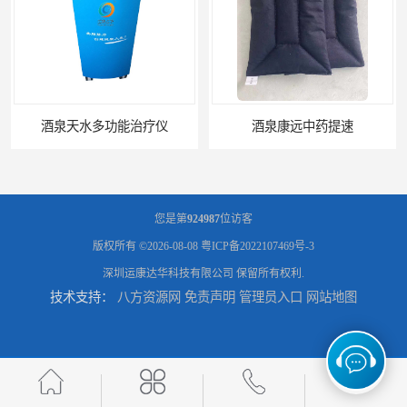
酒泉天水多功能治疗仪
酒泉康远中药提速
您是第
924987
位访客
版权所有 ©2026-08-08
粤ICP备2022107469号-3
深圳运康达华科技有限公司
保留所有权利.
技术支持：
八方资源网
免责声明
管理员入口
网站地图
中药提速增效垫渗透液哪家好
兰州中药提速脉冲治疗仪