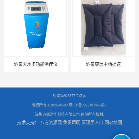
酒泉天水多功能治疗仪
酒泉康远中药提速
您是第
928377
位访客
版权所有 ©2026-08-09
粤ICP备2022107469号-3
深圳运康达华科技有限公司
保留所有权利.
技术支持：
八方资源网
免责声明
管理员入口
网站地图