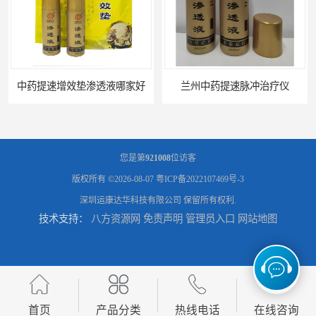
兰州中药提速脉冲治疗仪
家用中药提速治疗仪报价
您是第
921008
位访客
版权所有 ©2026-08-07
粤ICP备2022107469号-3
深圳运康达华科技有限公司
保留所有权利.
技术支持：
八方资源网
免责声明
管理员入口
网站地图
天水康达中药提速
中药提速理疗仪牌子
首页
产品分类
热线电话
在线咨询