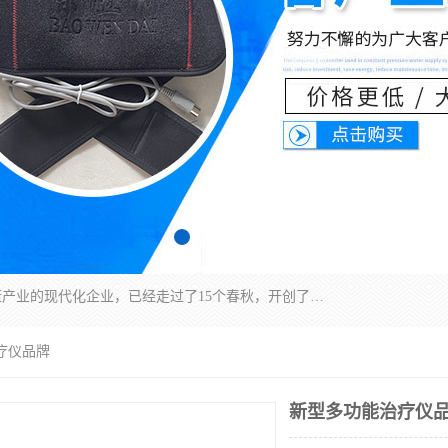
深圳运康达华科技有限公司是一家致力于健康健康产业的现代化企业，已经走过了15个春秋，开创了中医外用发展的新未来，是专业从事中医医疗仪器的研发、生产、销售、服务为一体的子公司，在医疗器械的设计、开发和生产方面率先引进国际先进技术和好的科技人员，先后开发出了场效应治疗仪、多功能治疗仪、颈椎治疗仪、腰椎治疗仪、增效垫等多个系列。
疗仪品牌
新型多功能治疗仪