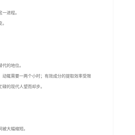
这一进程。
变。
替代的地位。
，动辄需要一两个小时；有效成分的提取效率受限
忙碌的现代人望而却步。
间被大幅缩短。