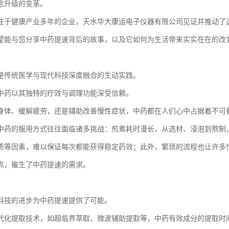
念升级的变革。
注于健康产业多年的企业，天水华大康运电子仪器有限公司见证并推动了
望能与您分享中药提速背后的故事，以及它如何为生活带来实实在在的改
是传统医学与现代科技深度融合的生动实践。
中药以其独特的疗效与调理功能深受信赖。
身体、缓解疲劳，还是辅助改善慢性症状，中药都在人们心中占据着不可
中药的服用方式往往面临诸多挑战：煎煮耗时漫长，从选材、浸泡到熬制
质等因素，难以保证每次都能获得稳定药效；此外，繁琐的流程也让许多
点，催生了中药提速的需求。
科技的进步为中药提速提供了可能。
代化提取技术，如超临界萃取、微波辅助提取等，中药有效成分的提取时