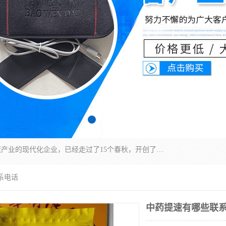
深圳运康达华科技有限公司是一家致力于健康健康产业的现代化企业，已经走过了15个春秋，开创了中医外用发展的新未来，是专业从事中医医疗仪器的研发、生产、销售、服务为一体的子公司，在医疗器械的设计、开发和生产方面率先引进国际先进技术和好的科技人员，先后开发出了场效应治疗仪、多功能治疗仪、颈椎治疗仪、腰椎治疗仪、增效垫等多个系列。
系电话
中药提速有哪些联