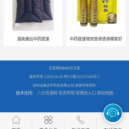
酒泉康远中药提速
中药提速增效垫渗透液哪家好
您是第
928165
位访客
版权所有 ©2026-08-09
粤ICP备2022107469号-3
深圳运康达华科技有限公司
保留所有权利.
技术支持：
八方资源网
免责声明
管理员入口
网站地图
兰州中药提速脉冲治疗仪
家用中药提速治疗仪报价