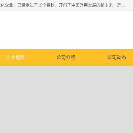
深圳运康达华科技有限公司是一家致力于健康健康产业的现代化企业，已经走过了15个春秋，开创了中医外用发展的新未来，是专业从事中医医疗仪器的研发、生产、销售、服务为一体的子公司，在医疗器械的设计、开发和生产方面率先引进国际先进技术和好的科技人员，先后开发出了场效应治疗仪、多功能治疗仪、颈椎治疗仪、腰椎治疗仪、增效垫等多个系列。
企业视频
公司介绍
公司动态