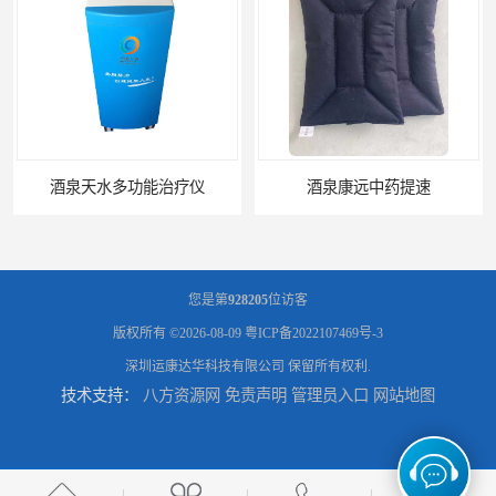
酒泉天水多功能治疗仪
酒泉康远中药提速
您是第
928205
位访客
版权所有 ©2026-08-09
粤ICP备2022107469号-3
深圳运康达华科技有限公司
保留所有权利.
技术支持：
八方资源网
免责声明
管理员入口
网站地图
中药提速增效垫渗透液哪家好
兰州中药提速脉冲治疗仪