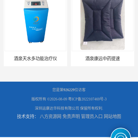
水多功能治疗仪
酒泉康远中药提速
您是第
926229
位访客
版权所有 ©2026-08-09
粤ICP备2022107469号-3
深圳运康达华科技有限公司
保留所有权利.
技术支持：
八方资源网
免责声明
管理员入口
网站地图
中药提速增效垫渗透液哪家好
兰州中药提速脉冲治疗仪